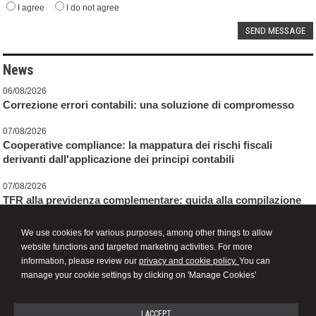
I agree
I do not agree
News
06/08/2026
Correzione errori contabili: una soluzione di compromesso
07/08/2026
Cooperative compliance: la mappatura dei rischi fiscali
derivanti dall'applicazione dei principi contabili
07/08/2026
TFR alla previdenza complementare: guida alla compilazione
del modello TFR3
We use cookies for various purposes, among other things to allow
website functions and targeted marketing activities. For more
information, please review our
privacy and cookie policy.
You can
manage your cookie settings by clicking on 'Manage Cookies'
Studio Accountant Dr. Feresin Vittorio - Certified Public Accountant -
Statutory Auditor
I ACCEPT