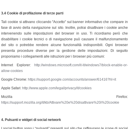
3.4 Cookie di profilazione di terze parti
Tali cookie si attivano cliccando "Accetto" sul banner informativo che compare in
fase di avvio della navigazione sul sito. Inoltre, potrai disattivare i cookie anche
intervenendo sulle impostazioni del browser in uso. Ti ricordiamo però che
disabilitare i cookie tecnici o di navigazione può causare il malfunzionamento
del sito o potrebbe rendere alcune funzionalità indisponibili. Ogni browser
presenta procedure diverse per la gestione delle impostazioni. Di seguito
proponiamo i collegamenti alle istruzioni per i browser più comuni:
Internet Explorer:
http://windows.microsoft.com/it-it/windows7/block-enable-or-
allow-cookies
Google Chrome:
https://support.google.com/accounts/answer/61416?hl=it
Apple Safari:
http://www.apple.com/legal/privacy/it/cookies
Mozilla Firefox:
https://support.mozilla.org/it/kb/Attivare%20e%20disattivare%20i%20cookie
4.
Pulsanti e widget di social network
I social button sono i “pulsanti” presenti sul sito che raffigurano le icone di social