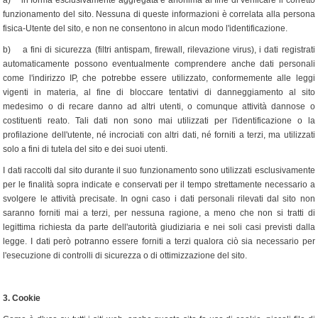
a) in forma esclusivamente aggregata e anonima al fine di verificare il corretto
funzionamento del sito. Nessuna di queste informazioni è correlata alla persona
fisica-Utente del sito, e non ne consentono in alcun modo l'identificazione.
b) a fini di sicurezza (filtri antispam, firewall, rilevazione virus), i dati registrati
automaticamente possono eventualmente comprendere anche dati personali
come l'indirizzo IP, che potrebbe essere utilizzato, conformemente alle leggi
vigenti in materia, al fine di bloccare tentativi di danneggiamento al sito
medesimo o di recare danno ad altri utenti, o comunque attività dannose o
costituenti reato. Tali dati non sono mai utilizzati per l'identificazione o la
profilazione dell'utente, né incrociati con altri dati, né forniti a terzi, ma utilizzati
solo a fini di tutela del sito e dei suoi utenti.
I dati raccolti dal sito durante il suo funzionamento sono utilizzati esclusivamente
per le finalità sopra indicate e conservati per il tempo strettamente necessario a
svolgere le attività precisate. In ogni caso i dati personali rilevati dal sito non
saranno forniti mai a terzi, per nessuna ragione, a meno che non si tratti di
legittima richiesta da parte dell'autorità giudiziaria e nei soli casi previsti dalla
legge. I dati però potranno essere forniti a terzi qualora ciò sia necessario per
l'esecuzione di controlli di sicurezza o di ottimizzazione del sito.
3.
Cookie