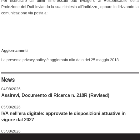
Per esercitare tali diritti l'interessato può rivolgersi al Responsabile della
Protezione dei Dati inviando la sua richiesta all'indirizzo , oppure indirizzando la
comunicazione via posta a:
Aggiornamenti
La presente privacy policy è aggiornata alla data del 25 maggio 2018
News
04/08/2026
Assirevi, Documento di Ricerca n. 218R (Revised)
05/08/2026
IVA nell'era digitale: approvate le disposizioni attuative in
vigore dal 2027
05/08/2026
CCNL Commercio - Anpit: sottoscritto il Protocollo di rinnovo