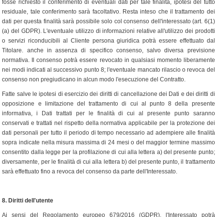
fosse richiesto il conferimento di eventuali dati per tale finalità, ipotesi del tutto
residuale, tale conferimento sarà facoltativo. Resta inteso che il trattamento dei
dati per questa finalità sarà possibile solo col consenso dell'interessato (art. 6(1)
(a) del GDPR). L'eventuale utilizzo di informazioni relative all'utilizzo dei prodotti
o servizi riconducibili al Cliente persona giuridica potrà essere effettuato dal
Titolare. anche in assenza di specifico consenso, salvo diversa previsione
normativa. Il consenso potrà essere revocato in qualsiasi momento liberamente
nei modi indicati al successivo punto 8; l'eventuale mancato rilascio o revoca del
consenso non pregiudicano in alcun modo l'esecuzione del Contratto.
Fatte salve le ipotesi di esercizio dei diritti di cancellazione dei Dati e dei diritti di
opposizione e limitazione del trattamento di cui al punto 8 della presente
informativa, i Dati trattati per le finalità di cui al presente punto saranno
conservati e trattati nel rispetto della normativa applicabile per la protezione dei
dati personali per tutto il periodo di tempo necessario ad adempiere alle finalità
sopra indicate nella misura massima di 24 mesi o del maggior termine massimo
consentito dalla legge per la profilazione di cui alla lettera a) del presente punto;
diversamente, per le finalità di cui alla lettera b) del presente punto, il trattamento
sarà effettuato fino a revoca del consenso da parte dell'Interessato.
8.
Diritti dell'utente
Ai sensi del Regolamento europeo 679/2016 (GDPR), l'Interessato potrà