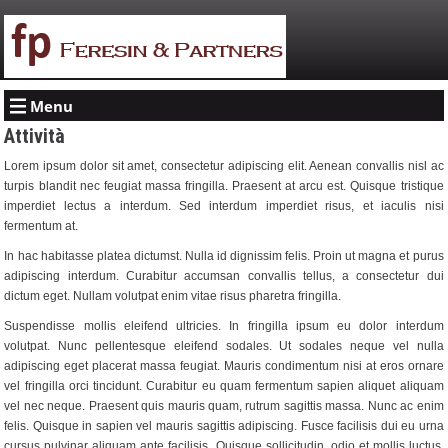
Menu
Attività
Lorem ipsum dolor sit amet, consectetur adipiscing elit. Aenean convallis nisl ac
turpis blandit nec feugiat massa fringilla. Praesent at arcu est. Quisque tristique
imperdiet lectus a interdum. Sed interdum imperdiet risus, et iaculis nisi
fermentum at.
In hac habitasse platea dictumst. Nulla id dignissim felis. Proin ut magna et purus
adipiscing interdum. Curabitur accumsan convallis tellus, a consectetur dui
dictum eget. Nullam volutpat enim vitae risus pharetra fringilla.
Suspendisse mollis eleifend ultricies. In fringilla ipsum eu dolor interdum
volutpat. Nunc pellentesque eleifend sodales. Ut sodales neque vel nulla
adipiscing eget placerat massa feugiat. Mauris condimentum nisi at eros ornare
vel fringilla orci tincidunt. Curabitur eu quam fermentum sapien aliquet aliquam
vel nec neque. Praesent quis mauris quam, rutrum sagittis massa. Nunc ac enim
felis. Quisque in sapien vel mauris sagittis adipiscing. Fusce facilisis dui eu urna
cursus pulvinar aliquam ante facilisis. Quisque sollicitudin, odio et mollis luctus,