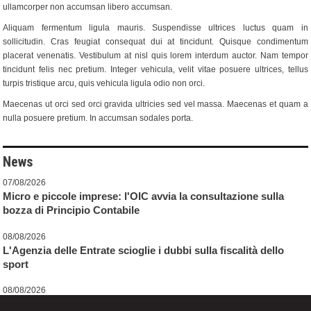
ullamcorper non accumsan libero accumsan.
Aliquam fermentum ligula mauris. Suspendisse ultrices luctus quam in
sollicitudin. Cras feugiat consequat dui at tincidunt. Quisque condimentum
placerat venenatis. Vestibulum at nisl quis lorem interdum auctor. Nam tempor
tincidunt felis nec pretium. Integer vehicula, velit vitae posuere ultrices, tellus
turpis tristique arcu, quis vehicula ligula odio non orci.
Maecenas ut orci sed orci gravida ultricies sed vel massa. Maecenas et quam a
nulla posuere pretium. In accumsan sodales porta.
News
07/08/2026
Micro e piccole imprese: l'OIC avvia la consultazione sulla
bozza di Principio Contabile
08/08/2026
L'Agenzia delle Entrate scioglie i dubbi sulla fiscalità dello
sport
08/08/2026
Decreto PA: tutte le novità in Gazzetta Ufficiale