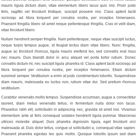
mauris ligula dictum diam, vitae elementum libero lacus quis nisi. Proin justo
felis, sagittis vel tincidunt tristique, suscipit posuere nisi. Class aptent taciti
sociosqu ad litora torquent per conubia nostra, per inceptos himenaeos.
Praesent fringilla libero sit amet neque pellentesque fringilla. Cras et velit diam,
vitae tincidunt libero.
Nullam hendrerit semper fringilla. Nam pellentesque, neque vitae suscipit luctus,
neque turpis tempus augue, id feugiat lectus diam vitae libero. Nunc fringilla,
augue ac tincidunt rhoncus, ligula mauris eleifend leo, sed convallis erat risus
nec mauris. Duis blandit dolor in arcu aliquet vel porta tortor rutrum. Donec
convallis dictum mi, nec suscipit ligula pharetra id. Class aptent taciti sociosqu ad
litora torquent per conubia nostra, per inceptos himenaeos. Etiam dictum
euismod semper. Vestibulum a enim at justo condimentum lobortis. Suspendisse
diam mauris, malesuada eu luctus non, rutrum vitae dui. Sed pretium rhoncus
vestibulum.
Curabitur venenatis mollis tempus. Suspendisse accumsan, augue a consectetur
laoreet, diam metus venenatis tellus, in fermentum nulla dolor non lacus.
Phasellus nibh elit, sollicitudin in adipiscing nec, gravida sit amet nisi. Vivamus
elementum ante at felis consequat sodales hendrerit ligula pulvinar. Maecenas
ultrices molestie aliquet. Duis pharetra dignissim ligula, eget tincidunt orci
malesuada at. Duis dolor tellus, congue ut sollicitudin a, consequat vitae sapien.
Praesent pharetra egestas leo quis mollis. Quisque lobortis ipsum sed diam